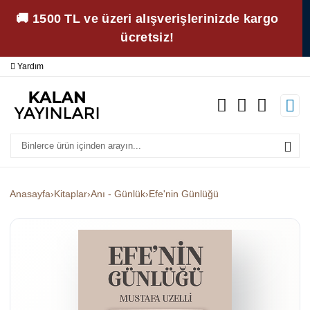
🚚 1500 TL ve üzeri alışverişlerinizde kargo
ücretsiz!
Yardım
Ödeme Bildirimi
İleti
Anasayfa
›
Kitaplar
›
Anı - Günlük
›
Efe'nin Günlüğü