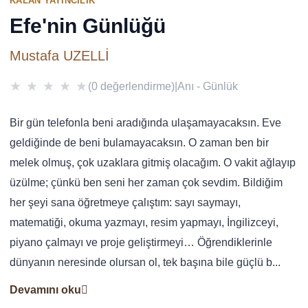
KALAN YAYINCILIK
Efe'nin Günlüğü
Mustafa UZELLİ
★
★
★
★
★
(0 değerlendirme)
|
Anı - Günlük
Bir gün telefonla beni aradığında ulaşamayacaksın. Eve
geldiğinde de beni bulamayacaksın. O zaman ben bir
melek olmuş, çok uzaklara gitmiş olacağım. O vakit ağlayıp
üzülme; çünkü ben seni her zaman çok sevdim. Bildiğim
her şeyi sana öğretmeye çalıştım: sayı saymayı,
matematiği, okuma yazmayı, resim yapmayı, İngilizceyi,
piyano çalmayı ve proje geliştirmeyi… Öğrendiklerinle
dünyanın neresinde olursan ol, tek başına bile güçlü b...
Devamını oku