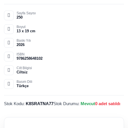
Sayfa Sayısı
250
Boyut
13 x 19 cm
Baskı Yılı
2026
ISBN
9786258648102
Cilt Bilgisi
Ciltsiz
Basım Dili
Türkçe
Stok Kodu:
K8SRATNA77
Stok Durumu:
Mevcut
0 adet satıldı